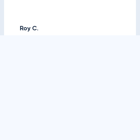
Roy C.
營運總監，Horizon Brands, LLC.